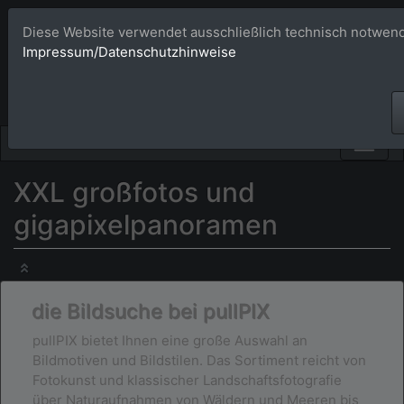
Diese Website verwendet ausschließlich technisch notwend
Bildagentur 
Impressum/Datenschutzhinweise
Großformatige Bilder - üb
XXL großfotos und
gigapixelpanoramen
die Bildsuche bei pullPIX
pullPIX bietet Ihnen eine große Auswahl an
Bildmotiven und Bildstilen. Das Sortiment reicht von
Fotokunst und klassischer Landschaftsfotografie
über Naturaufnahmen von Wäldern und Meeren bis