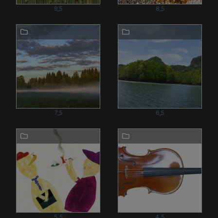
9_5
8_5
7_5
6_5
5_5
4_5