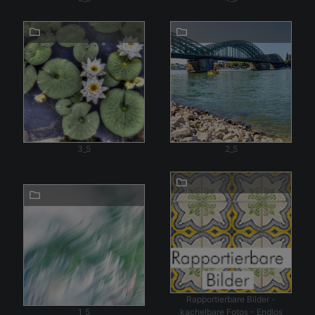
3_5
2_5
Rapportierbare Bilder -
1_5
kachelbare Fotos - Endlos