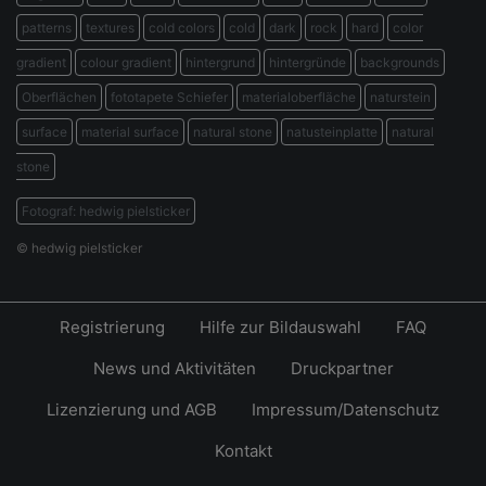
patterns
textures
cold colors
cold
dark
rock
hard
color
gradient
colour gradient
hintergrund
hintergründe
backgrounds
Oberflächen
fototapete Schiefer
materialoberfläche
naturstein
surface
material surface
natural stone
natusteinplatte
natural
stone
Fotograf: hedwig pielsticker
© hedwig pielsticker
Registrierung
Hilfe zur Bildauswahl
FAQ
News und Aktivitäten
Druckpartner
Lizenzierung und AGB
Impressum/Datenschutz
Kontakt