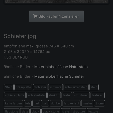
Bild kaufen/lizenzieren
Schiefer.jpg
empfohlene max. grösse 746 x 340 cm
Größe: 32329 × 14764 px
1,33 GB/ RGB
ähnliche Bilder -
Materialoberfläche Naturstein
ähnliche Bilder -
Materialoberfläche Schiefer
Stein
Steinplatte
Schiefer
schwarz
schwarzer stein
stein
schieferplatte
schiefertafel
struktur
textur
strukturen
texturen
kalte farben
fels
hart
kalt
dunkel
farbverlauf
muster
Stone
flagstone
slate
black
black stone
slate
structure
texture