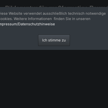
Bildagentur für großformatige Raum
iese Website verwendet ausschließlich technisch notwendige
Großformatige Bilder - über 100 Meter große 'largeformat' Fotos im Gigapi
ookies. Weitere Informationen finden Sie in unseren
mpressum/Datenschutzhinweise
Ich stimme zu