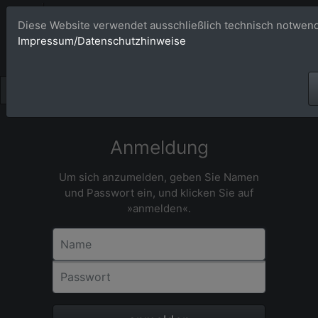
Bildagentur 
Diese Website verwendet ausschließlich technisch notwend
Impressum/Datenschutzhinweise
Großformatige Bilder - üb
Anmeldung
Um sich anzumelden, geben Sie Namen
und Passwort ein, und klicken Sie auf
»anmelden«.
Name
Passwort