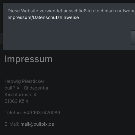
Bildagentur 
Diese Website verwendet ausschließlich technisch notwend
Impressum/Datenschutzhinweise
Großformatige Bilder - üb
Impressum
Hedwig Pielsticker
pullPIX - Bildagentur
Kirchturmstr. 4
51063 Köln
Telefon: +49 1637420089
E-Mail:
mail@pullpix.de