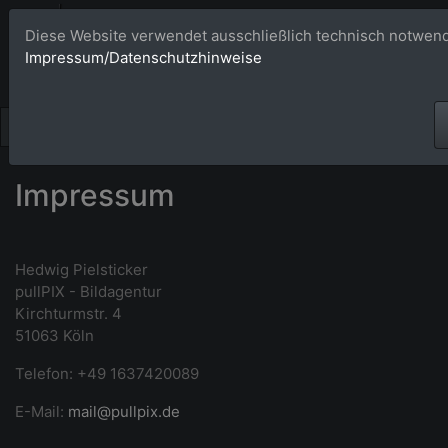
Bildagentur 
Diese Website verwendet ausschließlich technisch notwend
Impressum/Datenschutzhinweise
Großformatige Bilder - üb
Impressum
Hedwig Pielsticker
pullPIX - Bildagentur
Kirchturmstr. 4
51063 Köln
Telefon: +49 1637420089
E-Mail:
mail@pullpix.de