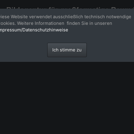
Bildagentur für großformatige Raum
iese Website verwendet ausschließlich technisch notwendige
Großformatige Bilder - über 100 Meter große 'largeformat' Fotos im Gigapi
ookies. Weitere Informationen finden Sie in unseren
mpressum/Datenschutzhinweise
Ich stimme zu