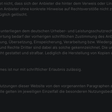
 nicht, dass sich der Anbieter die hinter dem Verweis oder Lin
 den Anbieter ohne konkrete Hinweise auf Rechtsverstöße nicht
glich gelöscht.
lte unterliegen dem deutschen Urheber- und Leistungsschutzre
rtung bedarf der vorherigen schriftlichen Zustimmung des Anb
eitung, Übersetzung, Einspeicherung, Verarbeitung bzw. Wieder
nd Rechte Dritter sind dabei als solche gekennzeichnet. Die u
icht gestattet und strafbar. Lediglich die Herstellung von Kopie
s ist nur mit schriftlicher Erlaubnis zulässig.
utzungen dieser Website von den vorgenannten Paragraphen a
lle gelten im jeweiligen Einzelfall die besonderen Nutzungsbe