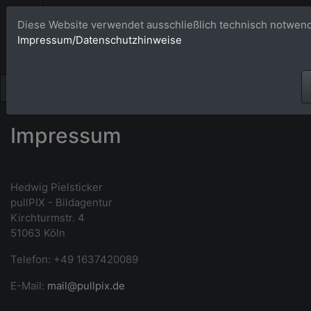
Bildagentur 
Diese Website verwendet ausschließlich technisch notwend
Impressum/Datenschutzhinweise
Großformatige Bilder - üb
Impressum
Hedwig Pielsticker
pullPIX - Bildagentur
Kirchturmstr. 4
51063 Köln
Telefon: +49 1637420089
E-Mail:
mail@pullpix.de