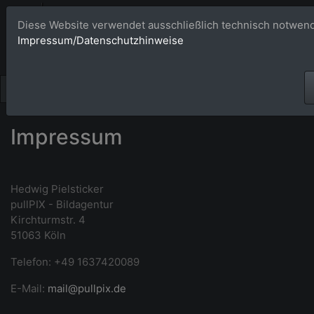
Bildagentur 
Diese Website verwendet ausschließlich technisch notwend
Impressum/Datenschutzhinweise
Großformatige Bilder - üb
Impressum
Hedwig Pielsticker
pullPIX - Bildagentur
Kirchturmstr. 4
51063 Köln
Telefon: +49 1637420089
E-Mail:
mail@pullpix.de