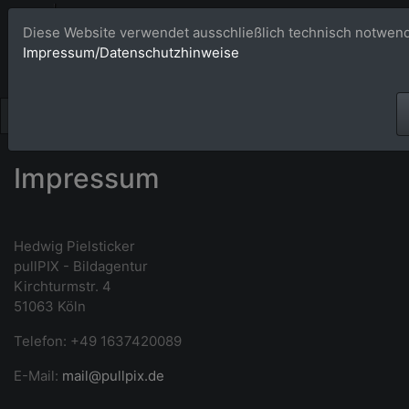
Bildagentur 
Diese Website verwendet ausschließlich technisch notwend
Impressum/Datenschutzhinweise
Großformatige Bilder - üb
Impressum
Hedwig Pielsticker
pullPIX - Bildagentur
Kirchturmstr. 4
51063 Köln
Telefon: +49 1637420089
E-Mail:
mail@pullpix.de