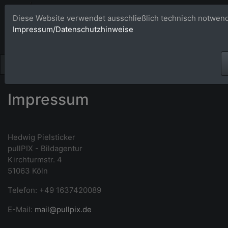
Bildagentur 
Diese Website verwendet ausschließlich technisch notwend
Impressum/Datenschutzhinweise
Großformatige Bilder - üb
Impressum
Hedwig Pielsticker
pullPIX - Bildagentur
Kirchturmstr. 4
51063 Köln
Telefon: +49 1637420089
E-Mail:
mail@pullpix.de