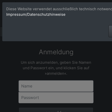
Bildagentur 
Diese Website verwendet ausschließlich technisch notwend
Impressum/Datenschutzhinweise
Großformatige Bilder - üb
Anmeldung
Um sich anzumelden, geben Sie Namen
und Passwort ein, und klicken Sie auf
»anmelden«.
Name
Passwort