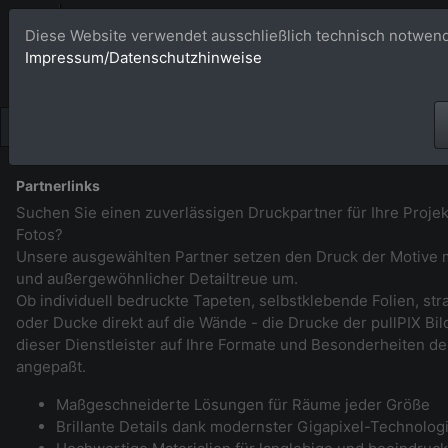
Bildagentur 
Diese Website verwendet ausschließlich technisch notwend
Impressum/Datenschutzhinweise
Großformatige Bilder - üb
Partnerlinks
Suchen Sie einen zuverlässigen Druckpartner für Ihre Projek
Fotos?
Unsere ausgewählten Partner setzen den Druck der Motive m
und außergewöhnlicher Detailtreue um.
Ob individuell bedruckte Tapeten, selbstklebende Folien, st
oder Ducke direkt auf die Wände - die Drucke der pullPIX B
dieser Dienstleister auf Ihre Formate und Besonderheiten de
angepaßt.
Maßgeschneiderte Lösungen für Räume jeder Größe
Brillante Details dank modernster Gigapixel-Technolog