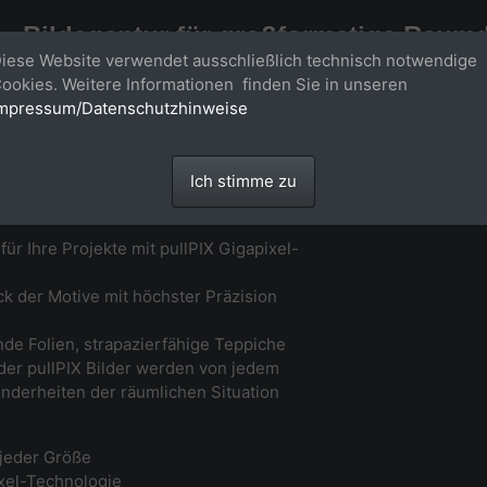
Bildagentur für großformatige Raum
iese Website verwendet ausschließlich technisch notwendige
Großformatige Bilder - über 100 Meter große 'largeformat' Fotos im Gigapi
ookies. Weitere Informationen finden Sie in unseren
mpressum/Datenschutzhinweise
Ich stimme zu
ür Ihre Projekte mit pullPIX Gigapixel-
 der Motive mit höchster Präzision
nde Folien, strapazierfähige Teppiche
 der pullPIX Bilder werden von jedem
onderheiten der räumlichen Situation
jeder Größe
ixel-Technologie