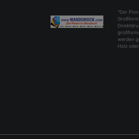
"Der Pion
Großforma
Direktdr
großforma
werden ge
Holz oder