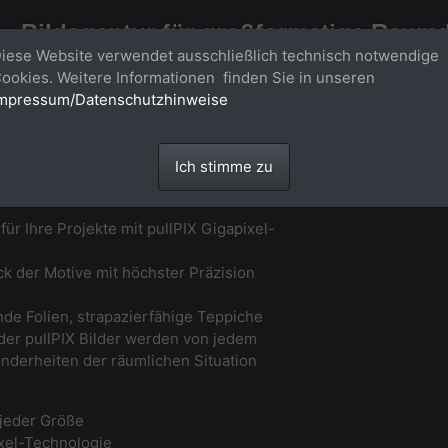
Bildagentur für großformatige Raum
iese Website verwendet ausschließlich technisch notwendige
Großformatige Bilder - über 100 Meter große 'largeformat' Fotos im Gigapi
ookies. Weitere Informationen finden Sie in unseren
mpressum/Datenschutzhinweise
Ich stimme zu
ür Ihre Projekte mit pullPIX Gigapixel-
 der Motive mit höchster Präzision
nde Folien, strapazierfähige Teppiche
 der pullPIX Bilder werden von jedem
onderheiten der räumlichen Situation
jeder Größe
ixel-Technologie