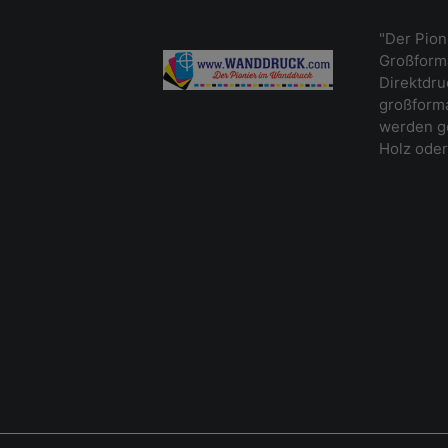
"Der Pion
Großforma
Direktdr
großforma
werden ge
Holz oder