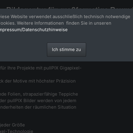
Bildagentur für großformatige Raum
iese Website verwendet ausschließlich technisch notwendige
Großformatige Bilder - über 100 Meter große 'largeformat' Fotos im Gigapi
ookies. Weitere Informationen finden Sie in unseren
mpressum/Datenschutzhinweise
Ich stimme zu
ür Ihre Projekte mit pullPIX Gigapixel-
 der Motive mit höchster Präzision
nde Folien, strapazierfähige Teppiche
 der pullPIX Bilder werden von jedem
onderheiten der räumlichen Situation
jeder Größe
ixel-Technologie