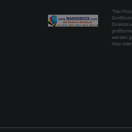
"Der Pion
Großforma
Direktdr
großforma
werden ge
Holz oder