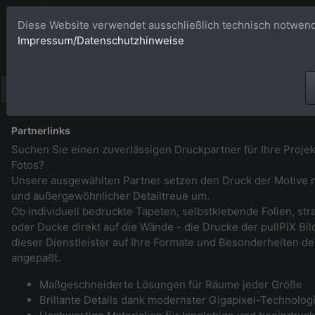
Bildagentur 
Diese Website verwendet ausschließlich technisch notwend
Impressum/Datenschutzhinweise
Großformatige Bilder - üb
Partnerlinks
Suchen Sie einen zuverlässigen Druckpartner für Ihre Projek
Fotos?
Unsere ausgewählten Partner setzen den Druck der Motive m
und außergewöhnlicher Detailtreue um.
Ob individuell bedruckte Tapeten, selbstklebende Folien, st
oder Ducke direkt auf die Wände - die Drucke der pullPIX B
dieser Dienstleister auf Ihre Formate und Besonderheiten de
angepaßt.
Maßgeschneiderte Lösungen für Räume jeder Größe
Brillante Details dank modernster Gigapixel-Technolog