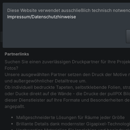
Bildagentur 
Diese Website verwendet ausschließlich technisch notwend
Impressum/Datenschutzhinweise
Großformatige Bilder - üb
Partnerlinks
Suchen Sie einen zuverlässigen Druckpartner für Ihre Projek
Fotos?
Unsere ausgewählten Partner setzen den Druck der Motive m
und außergewöhnlicher Detailtreue um.
Ob individuell bedruckte Tapeten, selbstklebende Folien, st
oder Ducke direkt auf die Wände - die Drucke der pullPIX B
dieser Dienstleister auf Ihre Formate und Besonderheiten de
angepaßt.
Maßgeschneiderte Lösungen für Räume jeder Größe
Brillante Details dank modernster Gigapixel-Technolog