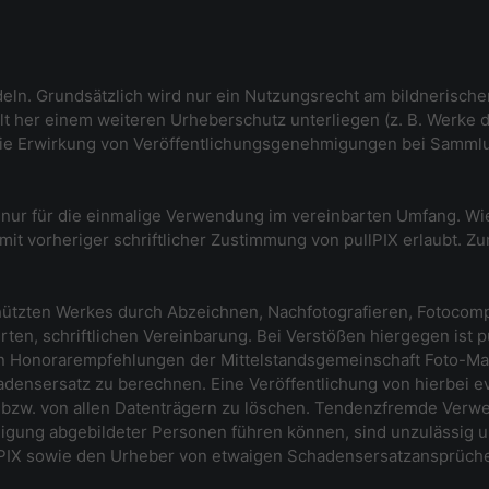
ndeln. Grundsätzlich wird nur ein Nutzungsrecht am bildnerisch
alt her einem weiteren Urheberschutz unterliegen (z. B. Werke 
ie Erwirkung von Veröffentlichungsgenehmigungen bei Sammlu
n nur für die einmalige Verwendung im vereinbarten Umfang. 
it vorheriger schriftlicher Zustimmung von pullPIX erlaubt. Z
hützten Werkes durch Abzeichnen, Nachfotografieren, Fotocompos
en, schriftlichen Vereinbarung. Bei Verstößen hiergegen ist pu
 Honorarempfehlungen der Mittelstandsgemeinschaft Foto-Mar
adensersatz zu berechnen. Eine Veröffentlichung von hierbei e
en, bzw. von allen Datenträgern zu löschen. Tendenzfremde Ver
gung abgebildeter Personen führen können, sind unzulässig 
llPIX sowie den Urheber von etwaigen Schadensersatzansprüchen 