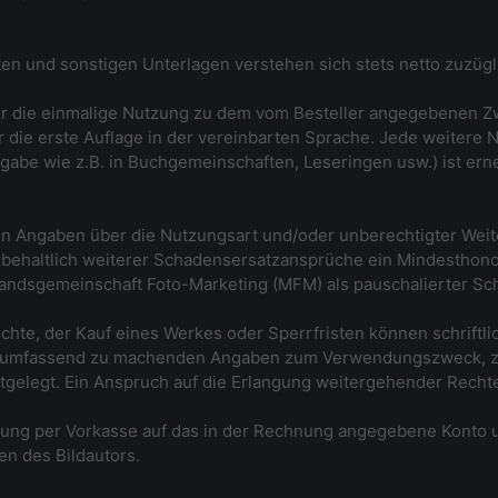
ten und sonstigen Unterlagen verstehen sich stets netto zuzüg
ür die einmalige Nutzung zu dem vom Besteller angegebenen Zw
 die erste Auflage in der vereinbarten Sprache. Jede weitere 
abe wie z.B. in Buchgemeinschaften, Leseringen usw.) ist erne
hen Angaben über die Nutzungsart und/oder unberechtigter Weit
orbehaltlich weiterer Schadensersatzansprüche ein Mindesthon
ndsgemeinschaft Foto-Marketing (MFM) als pauschalierter Scha
hte, der Kauf eines Werkes oder Sperrfristen können schriftlic
er umfassend zu machenden Angaben zum Verwendungszweck, z
tgelegt. Ein Anspruch auf die Erlangung weitergehender Rechte
sung per Vorkasse auf das in der Rechnung angegebene Kont
en des Bildautors.