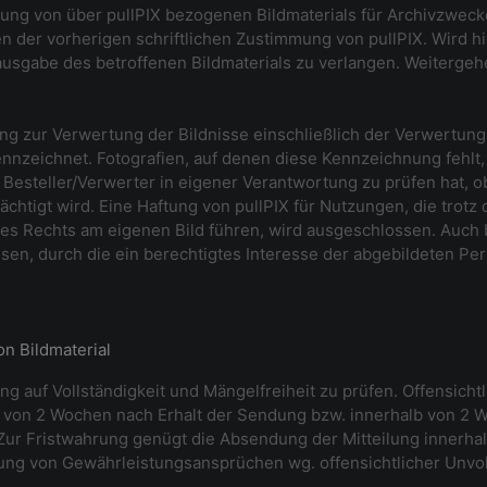
ung von über pullPIX bezogenen Bildmaterials für Archivzweck
n der vorherigen schriftlichen Zustimmung von pullPIX. Wird hi
usgabe des betroffenen Bildmaterials zu verlangen. Weiterge
ung zur Verwertung der Bildnisse einschließlich der Verwertung
nnzeichnet. Fotografien, auf denen diese Kennzeichnung fehlt,
Besteller/Verwerter in eigener Verantwortung zu prüfen hat, 
ächtigt wird. Eine Haftung von pullPIX für Nutzungen, die tro
es Rechts am eigenen Bild führen, wird ausgeschlossen. Auch b
en, durch die ein berechtigtes Interesse der abgebildeten Pers
n Bildmaterial
ung auf Vollständigkeit und Mängelfreiheit zu prüfen. Offensich
b von 2 Wochen nach Erhalt der Sendung bzw. innerhalb von 2 
 Zur Fristwahrung genügt die Absendung der Mitteilung innerhalb 
ung von Gewährleistungsansprüchen wg. offensichtlicher Unvoll