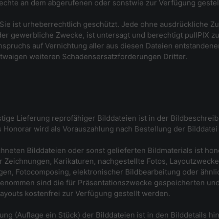
chte an dem abgerufenen oder sonstwie zur Verfügung gestellt
X. Sie ist urheberrechtlich geschützt. Jede ohne ausdrücklich
 oder gewerbliche Zwecke, ist untersagt und berechtigt pullPI
 Anspruchs auf Vernichtung aller aus diesen Dateien entstanden
waigen weiteren Schadensersatzforderungen Dritter.
ige Lieferung reprofähiger Bilddateien ist in der Bildbeschreib
Honorar wird als Vorauszahlung nach Bestellung der Bilddatei f
neten Bilddateien oder sonst gelieferten Bildmaterials ist hon
 für Zeichnungen, Karikaturen, nachgestellte Fotos, Layoutzwec
agen, Fotocomposing, elektronischer Bildbearbeitung oder ähnl
enommen sind die für Präsentationszwecke gespeicherten und 
Layouts kostenfrei zur Verfügung gestellt werden.
g (Auflage ein Stück) der Bilddateien ist in den Bilddetails h