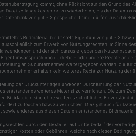
tenübertragung kommt, ohne Rücksicht auf den Grund des Abbr
 Datei so lange kostenfrei zu wiederholen, bis der Datentransf
er Datenbank von pullPIX gespeichert sind, dürfen ausschließl
ermitteltes Bildmaterial bleibt stets Eigentum von pullPIX bzw. 
n ausschließlich zum Erwerb von Nutzungsrechten im Sinne de
ldanwendungen und der sich daraus ergebenden Nutzungsdauer z
 Eigentumsanspruch noch Urheber- oder andere Rechte an gei
erstellung an Subunternehmer weitergegeben werden, die für
Subunternehmer erhalten kein weiteres Recht zur Nutzung der üb
Erstellung der Druckunterlagen und/oder Durchführung der Nut
aus entstandenes weiteres Material zu vernichten. Die zum Zwe
ten Bilddateien, sind ohne weiteres schriftliches Einverständni
rdert zu löschen bzw. zu vernichten. Dies gilt auch für Dateie
, sowie anderes aus diesen Dateien entstandenes Bildmaterial.
ungsrechten durch den Besteller auf Dritte bedarf der vorherige
sonstiger Kosten oder Gebühren, welche nach diesen Bedingun