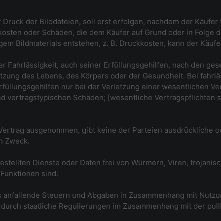
uck der Bilddateien, soll erst erfolgen, nachdem der Käufer fe
gekosten oder Schäden, die dem Käufer auf Grund oder in Folge 
em Bildmaterials entstehen, z. B. Druckkosten, kann der Käufer
er Fahrlässigkeit, auch seiner Erfüllungsgehilfen, nach den ge
etzung des Lebens, des Körpers oder der Gesundheit. Bei fahrl
üllungsgehilfen nur bei der Verletzung einer wesentlichen Ve
d vertragstypischen Schäden; [wesentliche Vertragspflichten s
 Vertrag ausgenommen, gibt keine der Parteien ausdrückliche 
en Zweck.
itgestellten Dienste oder Daten frei von Würmern, Viren, trojan
 Funktionen sind.
lls anfallende Steuern und Abgaben in Zusammenhang mit Nutzu
durch staatliche Regulierungen im Zusammenhang mit der pul