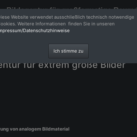
Bildagentur für großformatige Raum
iese Website verwendet ausschließlich technisch notwendige
Großformatige Bilder - über 100 Meter große 'largeformat' Fotos im Gigapi
ookies. Weitere Informationen finden Sie in unseren
mpressum/Datenschutzhinweise
Ich stimme zu
entur für extrem große Bilder
rung von analogem Bildmaterial