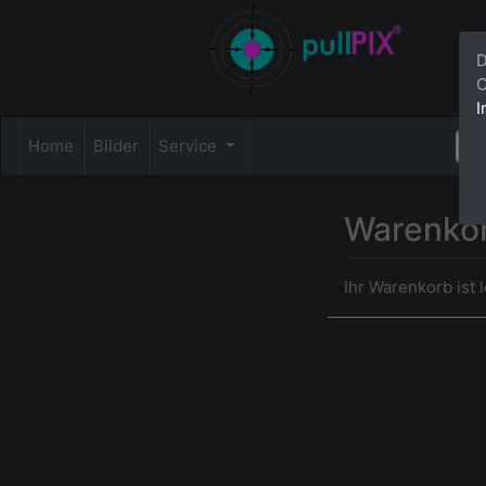
D
C
I
Home
Bilder
Service
Warenko
Ihr Warenkorb ist l