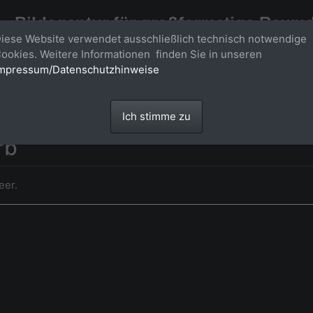
Bildagentur für großformatige Raum
iese Website verwendet ausschließlich technisch notwendige
Großformatige Bilder - über 100 Meter große 'largeformat' Fotos im Gigapi
ookies. Weitere Informationen finden Sie in unseren
mpressum/Datenschutzhinweise
Ich stimme zu
rb
eer.