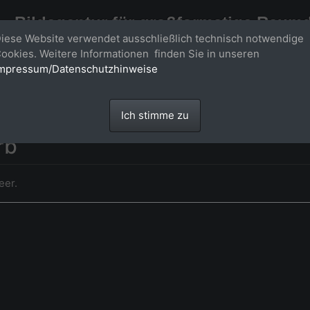
Bildagentur für großformatige Raum
iese Website verwendet ausschließlich technisch notwendige
Großformatige Bilder - über 100 Meter große 'largeformat' Fotos im Gigapi
ookies. Weitere Informationen finden Sie in unseren
mpressum/Datenschutzhinweise
Ich stimme zu
rb
eer.