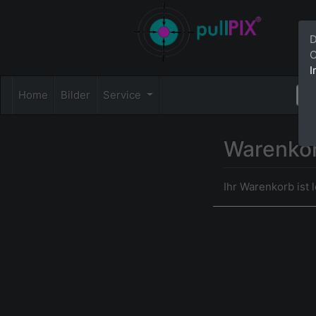
D
C
I
Home
Bilder
Service
Warenko
Ihr Warenkorb ist l