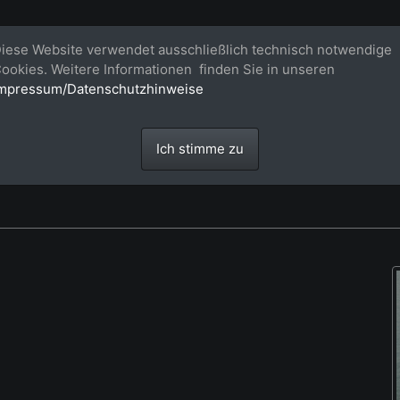
Bildagentur für großformatige Raum
iese Website verwendet ausschließlich technisch notwendige
ookies. Weitere Informationen finden Sie in unseren
Großformatige Bilder - über 100 Meter große 'largeformat' Fotos im Gigapi
mpressum/Datenschutzhinweise
Ich stimme zu