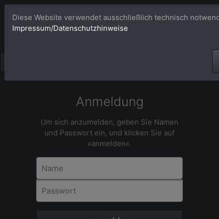
Bildagentur 
Diese Website verwendet ausschließlich technisch notwend
Impressum/Datenschutzhinweise
Großformatige Bilder - üb
Anmeldung
Um sich anzumelden, geben Sie Namen
und Passwort ein, und klicken Sie auf
»anmelden«.
Name
Passwort