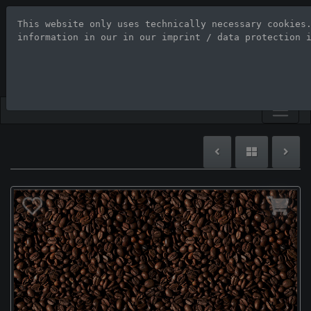
This website only uses technically necessary cookies
Stock Photo Age
information in our 
in our imprint / data protection 
Large-format images up to 100