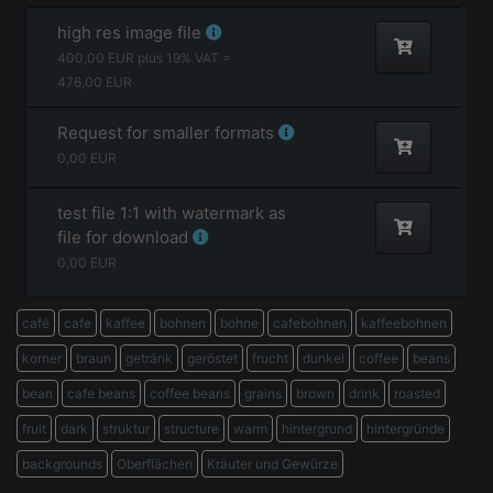
high res image file
400,00
EUR plus
19
% VAT =
476,00
EUR
Request for smaller formats
0,00
EUR
test file 1:1 with watermark as
file for download
0,00
EUR
café
cafe
kaffee
bohnen
bohne
cafebohnen
kaffeebohnen
korner
braun
getränk
geröstet
frucht
dunkel
coffee
beans
bean
cafe beans
coffee beans
grains
brown
drink
roasted
fruit
dark
struktur
structure
warm
hintergrund
hintergründe
backgrounds
Oberflächen
Kräuter und Gewürze