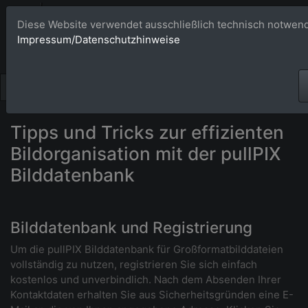
Bildagentur 
Diese Website verwendet ausschließlich technisch notwend
Impressum/Datenschutzhinweise
Großformatige Bilder - üb
Tipps und Tricks zur effizienten
Bildorganisation mit der pullPIX
Bilddatenbank
Bilddatenbank und Registrierung
Um die pullPIX Bilddatenbank für Großformatbilddateien
vollständig zu nutzen, registrieren Sie sich einfach
kostenlos und unverbindlich. Nach dem Absenden Ihrer
Kontaktdaten erhalten Sie aus Sicherheitsgründen eine E-