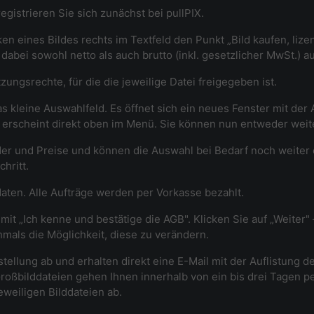
gistrieren Sie sich zunächst bei pullPIX.
n eines Bildes rechts im Textfeld den Punkt „Bild kaufen, lizenz
n dabei sowohl netto als auch brutto (inkl. gesetzlicher MwSt.) 
ungsrechte, für die die jeweilige Datei freigegeben ist.
as kleine Auswahlfeld. Es öffnet sich ein neues Fenster mit de
rb erscheint direkt oben im Menü. Sie können nun entweder we
er und Preise und können die Auswahl bei Bedarf noch weiter
hritt.
daten. Alle Aufträge werden per Vorkasse bezahlt.
mit „Ich kenne und bestätige die AGB". Klicken Sie auf „Weiter"
mals die Möglichkeit, diese zu verändern.
stellung ab und erhalten direkt eine E-Mail mit der Auflistung d
roßbilddateien gehen Ihnen innerhalb von ein bis drei Tagen p
eweiligen Bilddateien ab.