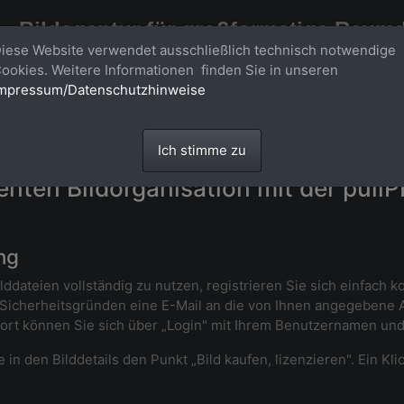
Bildagentur für großformatige Raum
iese Website verwendet ausschließlich technisch notwendige
Großformatige Bilder - über 100 Meter große 'largeformat' Fotos im Gigapi
ookies. Weitere Informationen finden Sie in unseren
mpressum/Datenschutzhinweise
Ich stimme zu
ienten Bildorganisation mit der pull
ng
lddateien vollständig zu nutzen, registrieren Sie sich einfach 
Sicherheitsgründen eine E-Mail an die von Ihnen angegebene Adr
Dort können Sie sich über „Login" mit Ihrem Benutzernamen un
in den Bilddetails den Punkt „Bild kaufen, lizenzieren". Ein Kli