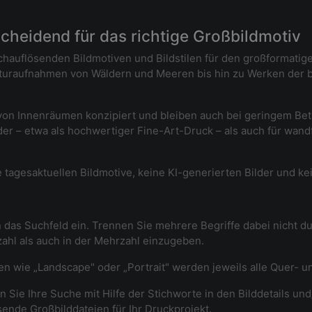
tscheidend für das richtige Großbildmotiv
chauflösenden Bildmotiven und Bildstilen für den großformatig
aturaufnahmen von Wäldern und Meeren bis hin zu Werken der b
ng von Innenräumen konzipiert und bleiben auch bei geringem B
der – etwa als hochwertiger Fine-Art-Druck – als auch für wan
 tagesaktuellen Bildmotive, keine KI-generierten Bilder und ke
 das Suchfeld ein. Trennen Sie mehrere Begriffe dabei nicht 
nzahl als auch in der Mehrzahl einzugeben.
fen wie „Landscape" oder „Portrait" werden jeweils alle Quer- 
 Sie Ihre Suche mit Hilfe der Stichworte in den Bilddetails und
sende Großbilddateien für Ihr Druckprojekt.