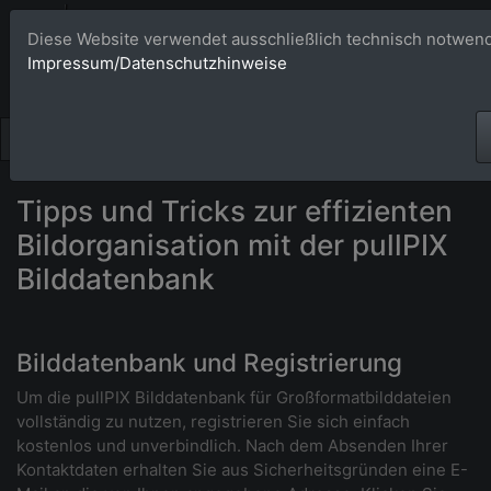
Bildagentur 
Diese Website verwendet ausschließlich technisch notwend
Impressum/Datenschutzhinweise
Großformatige Bilder - üb
Tipps und Tricks zur effizienten
Bildorganisation mit der pullPIX
Bilddatenbank
Bilddatenbank und Registrierung
Um die pullPIX Bilddatenbank für Großformatbilddateien
vollständig zu nutzen, registrieren Sie sich einfach
kostenlos und unverbindlich. Nach dem Absenden Ihrer
Kontaktdaten erhalten Sie aus Sicherheitsgründen eine E-