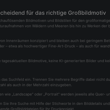
tscheidend für das richtige Großbildmotiv
chauflösenden Bildmotiven und Bildstilen für den großformatig
aturaufnahmen von Wäldern und Meeren bis hin zu Werken der b
ng von Innenräumen konzipiert und bleiben auch bei geringem B
der – etwa als hochwertiger Fine-Art-Druck – als auch für wan
 tagesaktuellen Bildmotive, keine KI-generierten Bilder und ke
 das Suchfeld ein. Trennen Sie mehrere Begriffe dabei nicht 
nzahl als auch in der Mehrzahl einzugeben.
fen wie „Landscape" oder „Portrait" werden jeweils alle Quer- 
 Sie Ihre Suche mit Hilfe der Stichworte in den Bilddetails und
sende Großbilddateien für Ihr Druckprojekt.