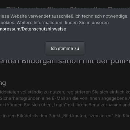
Bildagentur für großformatige Raum
iese Website verwendet ausschließlich technisch notwendige
Großformatige Bilder - über 100 Meter große 'largeformat' Fotos im Gigapi
ookies. Weitere Informationen finden Sie in unseren
mpressum/Datenschutzhinweise
Ich stimme zu
ienten Bildorganisation mit der pull
ng
lddateien vollständig zu nutzen, registrieren Sie sich einfach 
Sicherheitsgründen eine E-Mail an die von Ihnen angegebene Adr
Dort können Sie sich über „Login" mit Ihrem Benutzernamen un
in den Bilddetails den Punkt „Bild kaufen, lizenzieren". Ein Kli