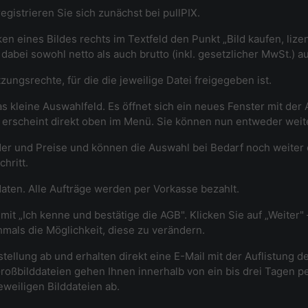
gistrieren Sie sich zunächst bei pullPIX.
n eines Bildes rechts im Textfeld den Punkt „Bild kaufen, lizenz
n dabei sowohl netto als auch brutto (inkl. gesetzlicher MwSt.) 
ungsrechte, für die die jeweilige Datei freigegeben ist.
as kleine Auswahlfeld. Es öffnet sich ein neues Fenster mit de
rb erscheint direkt oben im Menü. Sie können nun entweder we
er und Preise und können die Auswahl bei Bedarf noch weiter
hritt.
daten. Alle Aufträge werden per Vorkasse bezahlt.
mit „Ich kenne und bestätige die AGB". Klicken Sie auf „Weiter"
mals die Möglichkeit, diese zu verändern.
stellung ab und erhalten direkt eine E-Mail mit der Auflistung d
roßbilddateien gehen Ihnen innerhalb von ein bis drei Tagen p
eweiligen Bilddateien ab.