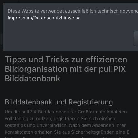
Bildagentur 
Diese Website verwendet ausschließlich technisch notwend
Impressum/Datenschutzhinweise
Großformatige Bilder - üb
Tipps und Tricks zur effizienten
Bildorganisation mit der pullPIX
Bilddatenbank
Bilddatenbank und Registrierung
Um die pullPIX Bilddatenbank für Großformatbilddateien
vollständig zu nutzen, registrieren Sie sich einfach
kostenlos und unverbindlich. Nach dem Absenden Ihrer
Kontaktdaten erhalten Sie aus Sicherheitsgründen eine E-