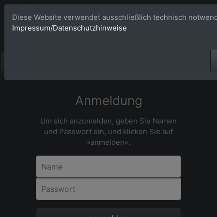
Bildagentur 
Diese Website verwendet ausschließlich technisch notwend
Impressum/Datenschutzhinweise
Großformatige Bilder - üb
Anmeldung
Um sich anzumelden, geben Sie Namen
und Passwort ein, und klicken Sie auf
»anmelden«.
Name
Passwort