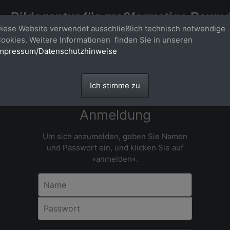
Bildagentur für großformatige Raum
iese Website verwendet ausschließlich technisch notwendige
Großformatige Bilder - über 100 Meter große 'largeformat' Fotos im Gigapi
ookies. Weitere Informationen finden Sie in unseren
mpressum/Datenschutzhinweise
Ich stimme zu
Anmeldung
Um sich anzumelden, geben Sie Namen
und Passwort ein, und klicken Sie auf
»anmelden«.
Name
Passwort