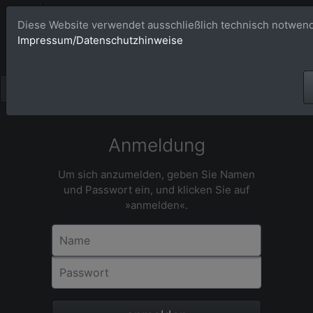
Bildagentur 
Diese Website verwendet ausschließlich technisch notwend
Impressum/Datenschutzhinweise
Großformatige Bilder - üb
Anmeldung
Um sich anzumelden, geben Sie Namen
und Passwort ein, und klicken Sie auf
»anmelden«.
Name
Passwort