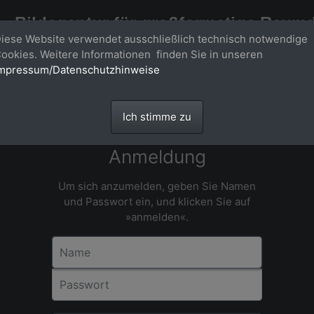
Bildagentur für großformatige Raum
iese Website verwendet ausschließlich technisch notwendige
Großformatige Bilder - über 100 Meter große 'largeformat' Fotos im Gigapi
ookies. Weitere Informationen finden Sie in unseren
mpressum/Datenschutzhinweise
Ich stimme zu
Anmeldung
Um sich anzumelden, geben Sie Namen
und Passwort ein, und klicken Sie auf
»anmelden«.
Name
Passwort