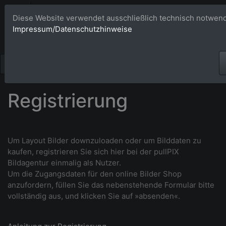
Bildagentur 
Diese Website verwendet ausschließlich technisch notwend
Impressum/Datenschutzhinweise
Großformatige Bilder - üb
Registrierung
Um Layout Bilder downzuloaden oder um Bilddaten zu
kaufen, r
egistrieren Sie sich hier bei der pullPIX
Bildagentur einmalig als Nutzer.
Um die Zugangsdaten für den online Bilder Shop
anzufordern, füllen Sie das nebenstehende Formular bitte
vollständig aus, und klicken Sie auf »absenden«.