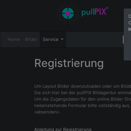
D
C
I
Home
Bilder
Service
Registrierung
Um Layout Bilder downzuloaden oder um Bildda
Sie sich hier bei der pullPIX Bildagentur einmal
Um die Zugangsdaten für den online Bilder Sho
nebenstehende Formular bitte vollständig aus, 
»absenden«.
Anleitung zur Registrierung