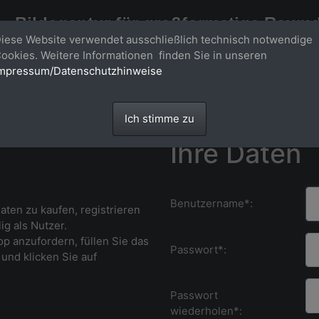
Bildagentur für großformatige Raum
iese Website verwendet ausschließlich technisch notwendige
Großformatige Bilder - über 100 Meter große 'largeformat' Fotos im Gigapi
ookies. Weitere Informationen finden Sie in unseren
mpressum/Datenschutzhinweise
Ich stimme zu
Ihre Daten
Benutzername*:
ten zu kaufen, r
egistrieren
ig als Nutzer.
p anzufordern, füllen Sie das
Passwort*:
und klicken Sie auf
Passwort
wiederholen*: