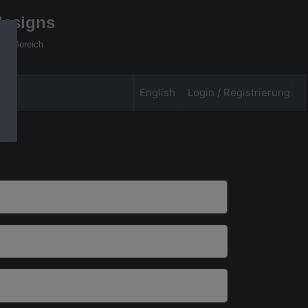
designs
xel Bereich
English
Login / Registrierung