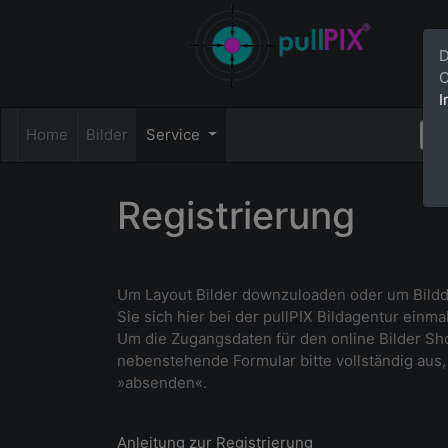
D
C
I
Home
Bilder
Service
Registrierung
Um Layout Bilder downzuloaden oder um Bildda
Sie sich hier bei der pullPIX Bildagentur einmal
Um die Zugangsdaten für den online Bilder Sho
nebenstehende Formular bitte vollständig aus, 
»absenden«.
Anleitung zur Registrierung