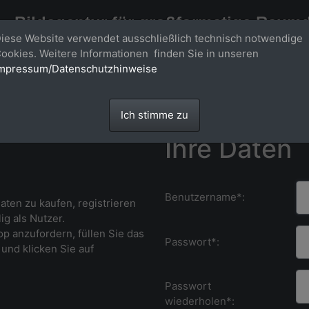
Bildagentur für großformatige Raum
iese Website verwendet ausschließlich technisch notwendige
Großformatige Bilder - über 100 Meter große 'largeformat' Fotos im Gigapi
ookies. Weitere Informationen finden Sie in unseren
mpressum/Datenschutzhinweise
Ich stimme zu
Ihre Daten
Benutzername*:
ten zu kaufen, r
egistrieren
ig als Nutzer.
p anzufordern, füllen Sie das
Passwort*:
und klicken Sie auf
Passwort
wiederholen*: