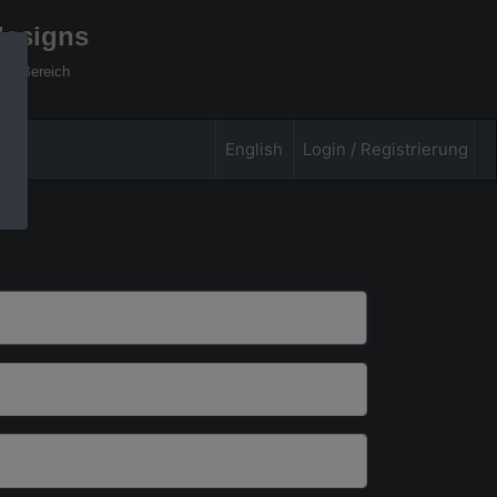
designs
xel Bereich
English
Login / Registrierung