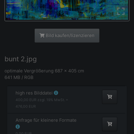
Bild kaufen/lizenzieren
bunt 2.jpg
optimale Vergrößerung 687 x 405 cm
641 MB / RGB
high res Bilddatei
400,00
EUR zzgl.
19
% MwSt. =
476,00
EUR
Anfrage für kleinere Formate
0,00
EUR