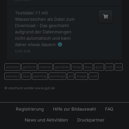
Testdatei 1:1 mit
Wasserzeichen als Datei zum
Download - Das geschieht
aufgrund der Datenmengen
nicht automatisch und kann
daher etwas dauern.
0,00
EUR
abstrakt
grafisch
malerei
gemälde
farbe
blau
grün
kalt
xxx
abstract
blue
painting
paintings
art
image
cold
© eberhard weible www.gull.de
Registrierung
Hilfe zur Bildauswahl
FAQ
News und Aktivitäten
Druckpartner