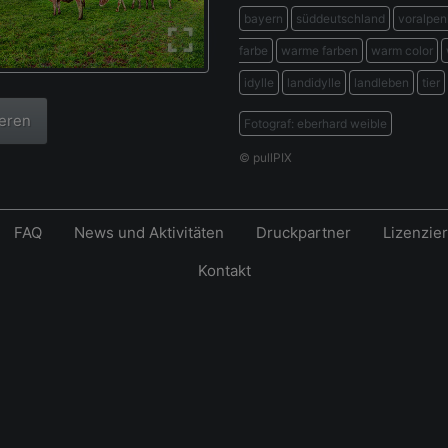
bayern
süddeutschland
voralpen
farbe
warme farben
warm color
idylle
landidylle
landleben
tier
ieren
Fotograf: eberhard weible
© pullPIX
FAQ
News und Aktivitäten
Druckpartner
Lizenzie
Kontakt