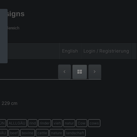
designs
xel Bereich
English
Login / Registrierung
X 229 cm
ÜN
ALLLGÄU
rind
rinder
vieh
natur
Cow
cows
GÄU
beef
bovine
cattle
nature
landschaft