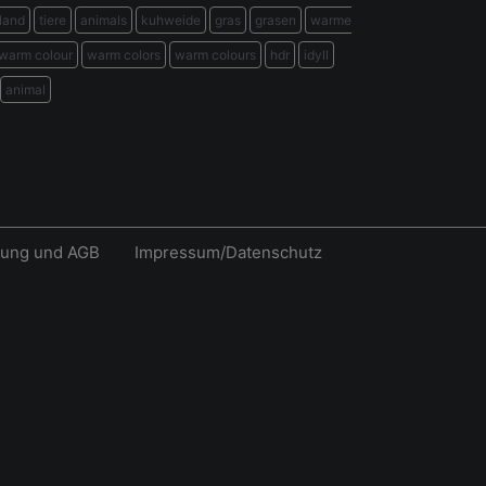
land
tiere
animals
kuhweide
gras
grasen
warme
warm colour
warm colors
warm colours
hdr
idyll
animal
rung und AGB
Impressum/Datenschutz