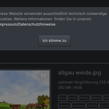
Bildagentur für großformatige Raum
iese Website verwendet ausschließlich technisch notwendige
ookies. Weitere Informationen finden Sie in unseren
Großformatige Bilder - über 100 Meter große 'largeformat' Fotos im Gigapi
mpressum/Datenschutzhinweise
Ich stimme zu
allgau weide.jpg
optimale Vergrößerung 535 
282 MB / RGB
KUH
KÜHE
WEIDE
WIESE
GR
pasture
meadow
GREEN
ALLL