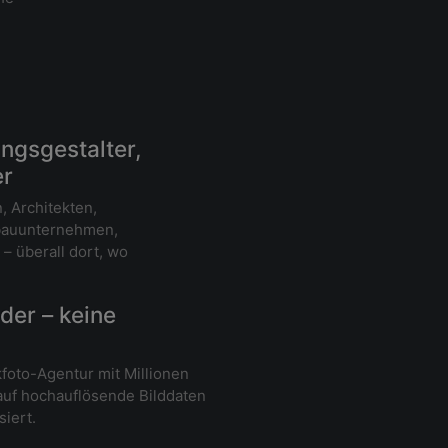
ungsgestalter,
er
 Architekten,
ebauunternehmen,
– überall dort, wo
der – keine
kfoto-Agentur mit Millionen
auf hochauflösende Bilddaten
iert.