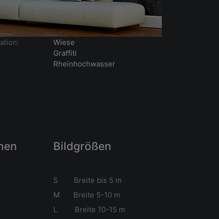
ation:
Wiese
Graffiti
Rheinhochwasser
men
Bildgrößen
S Breite bis 5 m
M Breite 5-10 m
L Breite 10-15 m