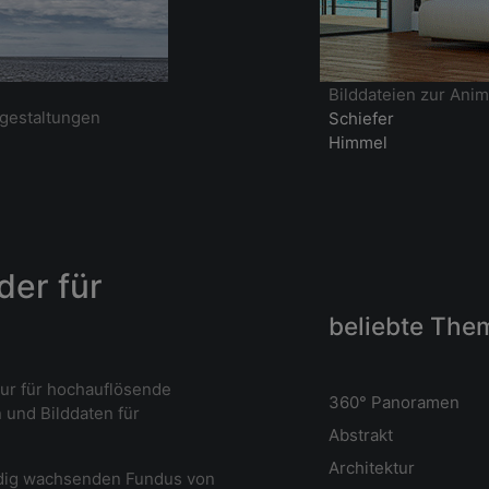
Bilddateien zur Anim
gestaltungen
Schiefer
Himmel
der für
beliebte The
tur für hochauflösende
360° Panoramen
 und Bilddaten für
Abstrakt
Ar
chitektur
ändig wachsenden Fundus von