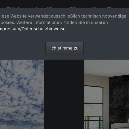
Bildagentur für großformatige Raum
iese Website verwendet ausschließlich technisch notwendige
Großformatige Bilder - über 100 Meter große 'largeformat' Fotos im Gigapi
ookies. Weitere Informationen finden Sie in unseren
mpressum/Datenschutzhinweise
Ich stimme zu