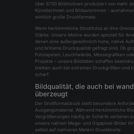
über 6700 Bildmotiven produziert von mehr al
KünstlerInnen und BildautorInnen - ausnahmslo
wirklich große Druckformate.
Wenn herkömmliche Stockfotos an ihre Grenze
Stärke. Unsere Motive wurden speziell für An
denen eine außergewöhnlich hohe, native Aufl
und brillante Druckqualität gefragt sind. Ob g
Fototapeten, Leuchtwände, Messegrafiken oder
Projekte – unsere Bilddaten schaffen beein
bleiben auch bei extremen Druckgrößen und 
scharf.
Bildqualität, die auch bei wand
überzeugt
Der Großformatdruck stellt besondere Anford
Ausgangsmaterial. Während herkömmliche Bild
Vergrößerungen häufig an Schärfe verlieren od
unsere nativen Mega- und Gigapixel-Bilder ihre
selbst auf mehreren Metern Druckbreite.