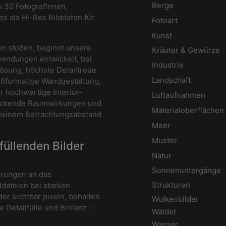
Berge
s 30 FotografInnen,
s als Hi-Res Bilddaten für
Fotoart
Kunst
n stoßen, beginnt unsere
Kräuter & Gewürze
wendungen entwickelt, bei
Industrie
ösung, höchste Detailtreue
Landschaft
roßformatige Wandgestaltung,
 hochwertige Interior-
Luftaufnahmen
druckende Raumwirkungen und
Materialoberflächen
kleinem Betrachtungsabstand
Meer
Muster
füllenden Bilder
Natur
Sonnenuntergänge
erungen an das
Strukturen
dateien bei starken
er sichtbar pixeln, behalten
Wolkenbilder
 Detailfülle und Brillanz –
Wälder
Wasser