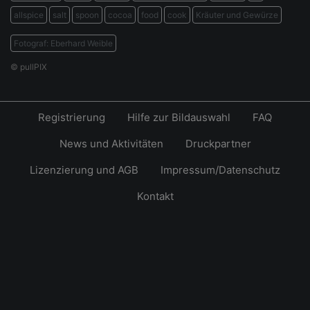
allspice
salt
spoon
cocoa
food
cook
Kräuter und Gewürze
Fotograf: Eberhard Weible
© pullPIX
Registrierung
Hilfe zur Bildauswahl
FAQ
News und Aktivitäten
Druckpartner
Lizenzierung und AGB
Impressum/Datenschutz
Kontakt