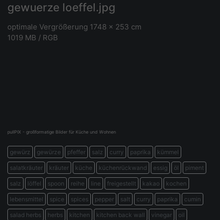
gewuerze loeffel.jpg
optimale Vergrößerung 1748 x 253 cm
1019 MB / RGB
pullPIX - großformatige Bilder für Küche und Wohnen
gewürz
gewürze
pfeffer
salz
curry
paprika
kümmel
salatkräuter
kräuter
küche
küchenrückwand
essig
öl
piment
salz
löffel
spoon
reihe
line
freigestellt
kakao
kochen
lebensmittel
spice
spices
pepper
salt
curry
paprika
cumin
salad herbs
herbs
kitchen
kitchen back wall
vinegar
oil