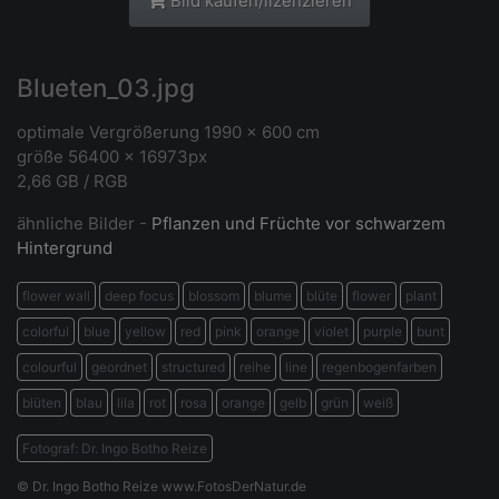
Bild kaufen/lizenzieren
Blueten_03.jpg
optimale Vergrößerung 1990 x 600 cm
größe 56400 x 16973px
2,66 GB / RGB
ähnliche Bilder -
Pflanzen und Früchte vor schwarzem
Hintergrund
flower wall
deep focus
blossom
blume
blüte
flower
plant
colorful
blue
yellow
red
pink
orange
violet
purple
bunt
colourful
geordnet
structured
reihe
line
regenbogenfarben
blüten
blau
lila
rot
rosa
orange
gelb
grün
weiß
Fotograf: Dr. Ingo Botho Reize
© Dr. Ingo Botho Reize www.FotosDerNatur.de