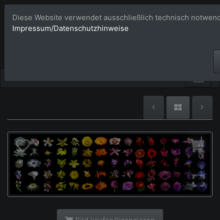
Diese Website verwendet ausschließlich technisch notwend
Bildagentur 
Impressum/Datenschutzhinweise
Großformatige Bilder - üb