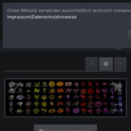
Diese Website verwendet ausschließlich technisch notwend
Bildagentur 
Impressum/Datenschutzhinweise
Großformatige Bilder - üb