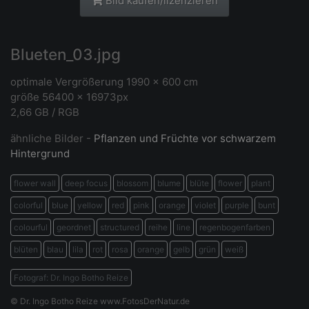
Bild kaufen/lizenzieren
Blueten_03.jpg
optimale Vergrößerung 1990 x 600 cm
größe 56400 x 16973px
2,66 GB / RGB
ähnliche Bilder -
Pflanzen und Früchte vor schwarzem
Hintergrund
flower wall
deep focus
blossom
blume
blüte
flower
plant
colorful
blue
yellow
red
pink
orange
violet
purple
bunt
colourful
geordnet
structured
reihe
line
regenbogenfarben
blüten
blau
lila
rot
rosa
orange
gelb
grün
weiß
Fotograf: Dr. Ingo Botho Reize
© Dr. Ingo Botho Reize www.FotosDerNatur.de