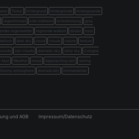
natur
Textur
hintergrund
hintergründe
hintergruende
regenhimmel
köln mülheim
lichtstimmung
grau
endes regenwetter
regnende wolken
düster
nass
matisch
dark sky
cloud
clouds
nature
texture
rounds
rain clouds
dramatic sky
rainy sky
Cologne
y blue
Weather
mood
Approaching rain
raining
Stormy atmosphere
dramatically
himmelsbilder
rung und AGB
Impressum/Datenschutz