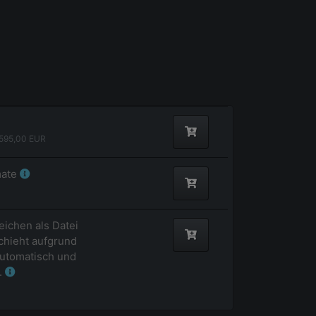
595,00
EUR
mate
eichen als Datei
hieht aufgrund
utomatisch und
.