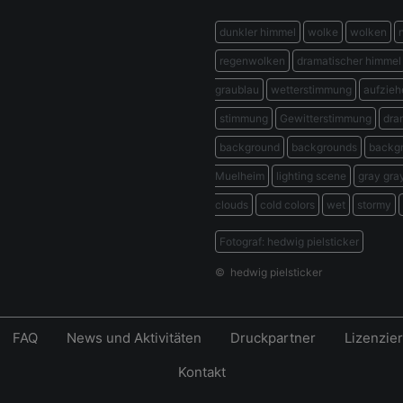
dunkler himmel
wolke
wolken
regenwolken
dramatischer himmel
graublau
wetterstimmung
aufzieh
stimmung
Gewitterstimmung
dra
background
backgrounds
backg
Muelheim
lighting scene
gray gra
clouds
cold colors
wet
stormy
Fotograf: hedwig pielsticker
© hedwig pielsticker
FAQ
News und Aktivitäten
Druckpartner
Lizenzie
Kontakt