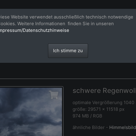
Bildagentur für großformatige Raum
iese Website verwendet ausschließlich technisch notwendige
ookies. Weitere Informationen finden Sie in unseren
Großformatige Bilder - über 100 Meter große 'largeformat' Fotos im Gigapi
mpressum/Datenschutzhinweise
Ich stimme zu
schwere Regenwol
optimale Vergrößerung 1040
größe: 29571 x 11518 px
974 MB / RGB
ähnliche Bilder -
Himmelsbild