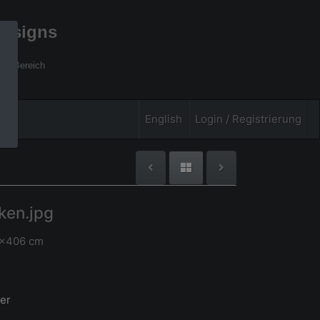
designs
xel Bereich
English
Login / Registrierung
ken.jpg
 x406 cm
er