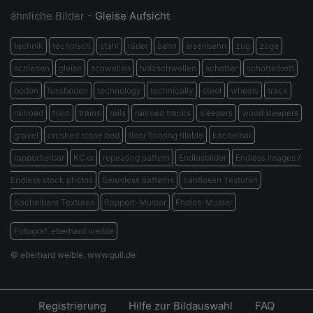
ähnliche Bilder -
Gleise Aufsicht
technik
technisch
stahl
räder
bahn
eisenbahn
zug
züge
schienen
gleise
schwellen
holzschwellen
schotter
schotterbett
boden
fussboden
technology
technically
steel
wheels
track
railroad
train
trains
rails
railroad tracks
sleepers
wood sleepers
gravel
crushed stone bed
floor flooring tilable
kachelbar
rapportierbar
KCxx
repeating pattern
Endlosbilder
Endless images /
Endless stock photos
Seamless patterns
nahtlosen Texturen
Kachelbare Texturen
Rapport-Muster
Endlos-Muster
Fotograf: eberhard weible
© eberhard weible, www.gull.de
Registrierung
Hilfe zur Bildauswahl
FAQ