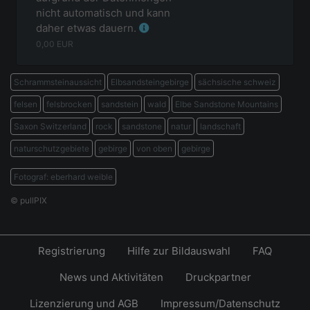
nicht automatisch und kann
daher etwas dauern.
0,00
EUR
Schrammsteinaussicht
Elbsandsteingebirge
sächsische schweiz
felsen
felsbrocken
sandstein
wald
Elbe Sandstone Mountains
Saxon Switzerland
rock
sandstone
natur
landschaft
naturschutzgebiete
gebirge
von oben
gebirge
Fotograf: eberhard weible
© pullPIX
Registrierung
Hilfe zur Bildauswahl
FAQ
News und Aktivitäten
Druckpartner
Lizenzierung und AGB
Impressum/Datenschutz