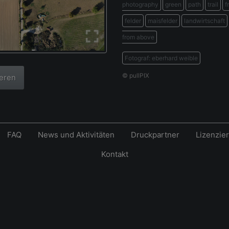
photography
green
path
trail
f
felder
maisfelder
landwirtschaft
from above
Fotograf: eberhard weible
© pullPIX
ieren
FAQ
News und Aktivitäten
Druckpartner
Lizenzie
Kontakt