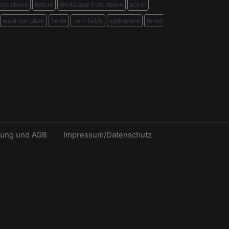
rom above
nature
landscape from above
acker
wald von oben
fields
corn fields
agriculture
forest
rung und AGB
Impressum/Datenschutz