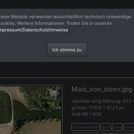
Bildagentur für großformatige Raum
iese Website verwendet ausschließlich technisch notwendige
ookies. Weitere Informationen finden Sie in unseren
Großformatige Bilder - über 100 Meter große 'largeformat' Fotos im Gigapi
mpressum/Datenschutzhinweise
Ich stimme zu
Mais_von_oben.jpg
optimale vergrößerung: 633
grösse: 17959 x 8724 px
448 MB / RGB
Luftaufnahmen
grün
weg
wand