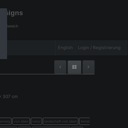
designs
xel Bereich
English
Login / Registrierung
 x 307 cm
erweg
von oben
natur
landschaft von oben
Aerial