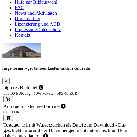
Hilfe zur Bildauswahl
FAQ
News und Aktivitäten
Druckpartner
Lizenzierung und AGB
Impressum/Datenschutz
Kontakt
large format - große fotos kaufen caldera colorada
×
high res Bilddatei
500,00
EUR zzgl.
19
% MwSt. =
595,00
EUR
Anfrage für kleinere Formate
0,00
EUR
Testdatei 1:1 mit Wasserzeichen als Datei zum Download - Das
geschieht aufgrund der Datenmengen nicht automatisch und kann
daher etwas dauern.