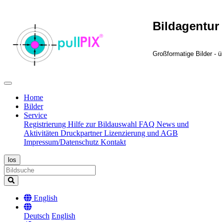
Bildagentur
Großformatige Bilder - ü
Home
Bilder
Service
Registrierung
Hilfe zur Bildauswahl
FAQ
News und
Aktivitäten
Druckpartner
Lizenzierung und AGB
Impressum/Datenschutz
Kontakt
English
Deutsch
English