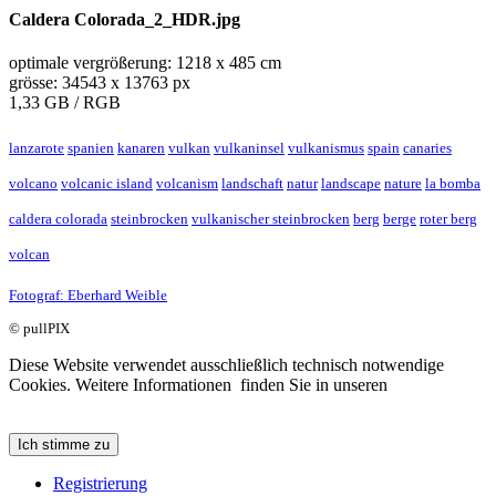
Caldera Colorada_2_HDR.jpg
optimale vergrößerung: 1218 x 485 cm
grösse: 34543 x 13763 px
1,33 GB / RGB
lanzarote
spanien
kanaren
vulkan
vulkaninsel
vulkanismus
spain
canaries
volcano
volcanic island
volcanism
landschaft
natur
landscape
nature
la bomba
caldera colorada
steinbrocken
vulkanischer steinbrocken
berg
berge
roter berg
volcan
Fotograf: Eberhard Weible
© pullPIX
Loading...
Diese Website verwendet ausschließlich technisch notwendige
Cookies. Weitere Informationen finden Sie in unseren
Impressum/Datenschutzhinweise
Ich stimme zu
Registrierung