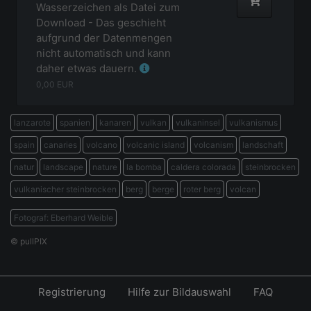
Wasserzeichen als Datei zum
Download - Das geschieht
aufgrund der Datenmengen
nicht automatisch und kann
daher etwas dauern.
0,00
EUR
lanzarote
spanien
kanaren
vulkan
vulkaninsel
vulkanismus
spain
canaries
volcano
volcanic island
volcanism
landschaft
natur
landscape
nature
la bomba
caldera colorada
steinbrocken
vulkanischer steinbrocken
berg
berge
roter berg
volcan
Fotograf: Eberhard Weible
© pullPIX
Registrierung
Hilfe zur Bildauswahl
FAQ