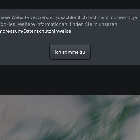
Bildagentur für großformatige Raum
iese Website verwendet ausschließlich technisch notwendige
ookies. Weitere Informationen finden Sie in unseren
Großformatige Bilder - über 100 Meter große 'largeformat' Fotos im Gigapi
mpressum/Datenschutzhinweise
Ich stimme zu