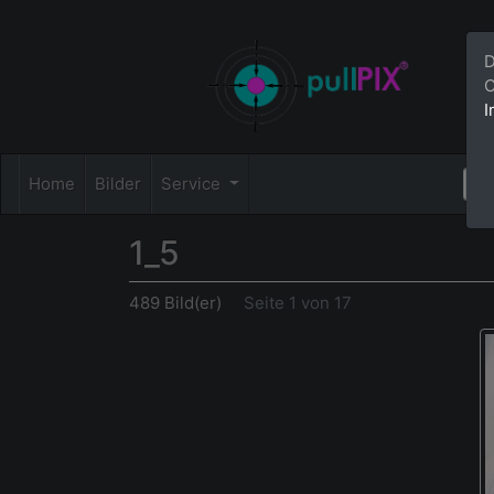
D
C
I
Home
Bilder
Service
1_5
489 Bild(er)
Seite 1 von 17