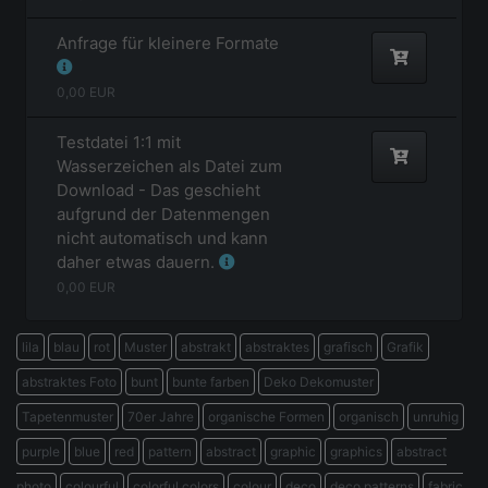
Anfrage für kleinere Formate
0,00
EUR
Testdatei 1:1 mit
Wasserzeichen als Datei zum
Download - Das geschieht
aufgrund der Datenmengen
nicht automatisch und kann
daher etwas dauern.
0,00
EUR
lila
blau
rot
Muster
abstrakt
abstraktes
grafisch
Grafik
abstraktes Foto
bunt
bunte farben
Deko Dekomuster
Tapetenmuster
70er Jahre
organische Formen
organisch
unruhig
purple
blue
red
pattern
abstract
graphic
graphics
abstract
photo
colourful
colorful colors
colour
deco
deco patterns
fabric