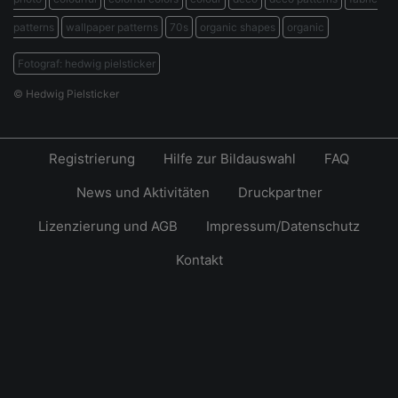
patterns
wallpaper patterns
70s
organic shapes
organic
Fotograf: hedwig pielsticker
© Hedwig Pielsticker
Registrierung
Hilfe zur Bildauswahl
FAQ
News und Aktivitäten
Druckpartner
Lizenzierung und AGB
Impressum/Datenschutz
Kontakt