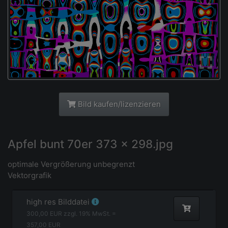
Bild kaufen/lizenzieren
Apfel bunt 70er 373 x 298.jpg
optimale Vergrößerung unbegrenzt
Vektorgrafik
high res Bilddatei
300,00
EUR zzgl.
19
% MwSt. =
357,00
EUR